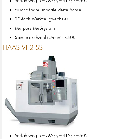
Verfahrweg x=762; y=412; z=502
zuschaltbare, modale vierte Achse
20-fach Werkzeugwechsler
Marposs Meßsystem
Spindeldrehzahl (U/min): 7.500
HAAS VF2 SS
Verfahrweg x=762; y=412; z=502